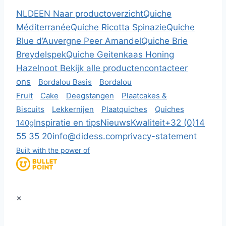
NL
DE
EN
Naar productoverzicht
Quiche
Méditerranée
Quiche Ricotta Spinazie
Quiche
Blue d’Auvergne Peer Amandel
Quiche Brie
Breydelspek
Quiche Geitenkaas Honing
Hazelnoot
Bekijk alle producten
contacteer
ons
Bordalou Basis
Bordalou
Fruit
Cake
Deegstangen
Plaatcakes &
Biscuits
Lekkernijen
Plaatquiches
Quiches
Inspiratie en tips
Nieuws
Kwaliteit
+32 (0)14
140g
55 35 20
info@didess.com
privacy-statement
Built with the power of
×