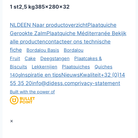
1 st
2,5 kg
385x280x32
NL
DE
EN
Naar productoverzicht
Plaatquiche
Gerookte Zalm
Plaatquiche Méditerranée
Bekijk
alle producten
contacteer ons
technische
fiche
Bordalou Basis
Bordalou
Fruit
Cake
Deegstangen
Plaatcakes &
Biscuits
Lekkernijen
Plaatquiches
Quiches
Inspiratie en tips
Nieuws
Kwaliteit
+32 (0)14
140g
55 35 20
info@didess.com
privacy-statement
Built with the power of
×