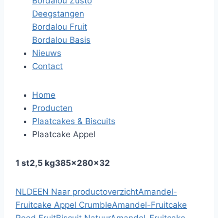
Bordalou Zùsto
Deegstangen
Bordalou Fruit
Bordalou Basis
Nieuws
Contact
Home
Producten
Plaatcakes & Biscuits
Plaatcake Appel
1 st
2,5 kg
385x280x32
NL
DE
EN
Naar productoverzicht
Amandel-
Fruitcake Appel Crumble
Amandel-Fruitcake