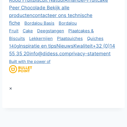
Rood Fruit
Biscuit Natuur
Amandel-Fruitcake
Peer Chocolade
Bekijk alle
producten
contacteer ons
technische
fiche
Bordalou Basis
Bordalou
Fruit
Cake
Deegstangen
Plaatcakes &
Biscuits
Lekkernijen
Plaatquiches
Quiches
Inspiratie en tips
Nieuws
Kwaliteit
+32 (0)14
140g
55 35 20
info@didess.com
privacy-statement
Built with the power of
×