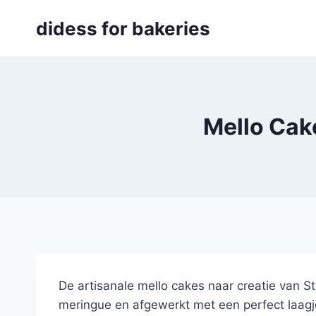
Skip
didess for bakeries
to
content
Mello Cak
De artisanale mello cakes naar creatie van S
meringue en afgewerkt met een perfect laag