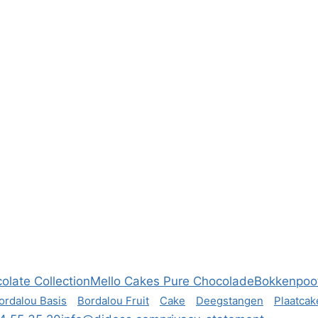
late Collection
Mello Cakes Pure Chocolade
Bokkenpoo
ordalou Basis
Bordalou Fruit
Cake
Deegstangen
Plaatcak