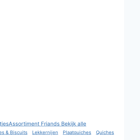
tjes
Assortiment Friands
Bekijk alle
es & Biscuits
Lekkernijen
Plaatquiches
Quiches