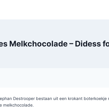
es Melkchocolade – Didess fo
tephan Destrooper bestaan uit een krokant boterkoekje m
je melkchocolade.