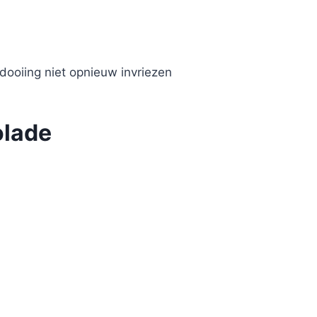
ooiing niet opnieuw invriezen
olade