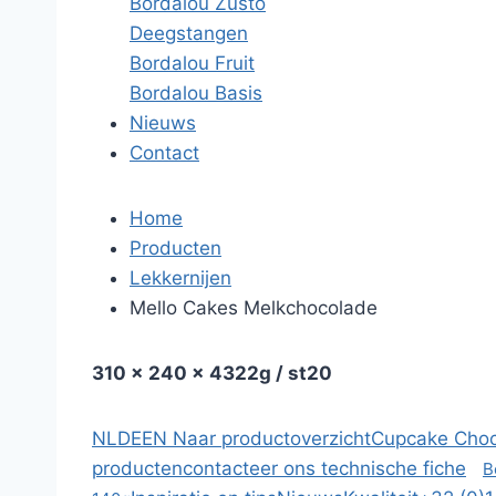
Bordalou Zùsto
Deegstangen
Bordalou Fruit
Bordalou Basis
Nieuws
Contact
Home
Producten
Lekkernijen
Mello Cakes Melkchocolade
310 x 240 x 43
22g / st
20
NL
DE
EN
Naar productoverzicht
Cupcake Choco
producten
contacteer ons
technische fiche
B