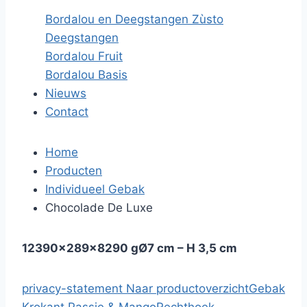
Bordalou en Deegstangen Zùsto
Deegstangen
Bordalou Fruit
Bordalou Basis
Nieuws
Contact
Home
Producten
Individueel Gebak
Chocolade De Luxe
12
390x289x82
90 g
Ø7 cm – H 3,5 cm
privacy-statement
Naar productoverzicht
Gebak