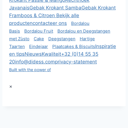
Krokant Passie & Mango
Rechthoek
Javanais
Gebak Krokant Samba
Gebak Krokant
Framboos & Citroen
Bekijk alle
producten
contacteer ons
Bordalou
Basis
Bordalou Fruit
Bordalou en Deegstangen
met Zùsto
Cake
Deegstangen
Hartige
Inspiratie
Taarten
Eindejaar
Plaatcakes & Biscuits
en tips
Nieuws
Kwaliteit
+32 (0)14 55 35
20
info@didess.com
privacy-statement
Built with the power of
×