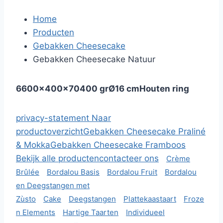
Home
Producten
Gebakken Cheesecake
Gebakken Cheesecake Natuur
6
600x400x70
400 gr
Ø16 cm
Houten ring
privacy-statement
Naar
productoverzicht
Gebakken Cheesecake Praliné
& Mokka
Gebakken Cheesecake Framboos
Bekijk alle producten
contacteer ons
Crème
Brûlée
Bordalou Basis
Bordalou Fruit
Bordalou
en Deegstangen met
Zùsto
Cake
Deegstangen
Plattekaastaart
Froze
n Elements
Hartige Taarten
Individueel