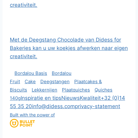
creativiteit.
Met de Deegstang Chocolade van Didess for
Bakeries kan u uw koekjes afwerken naar eigen
creativiteit.
Bordalou Basis
Bordalou
Fruit
Cake
Deegstangen
Plaatcakes &
Biscuits
Lekkernijen
Plaatquiches
Quiches
Inspiratie en tips
Nieuws
Kwaliteit
+32 (0)14
140g
55 35 20
info@didess.com
privacy-statement
Built with the power of