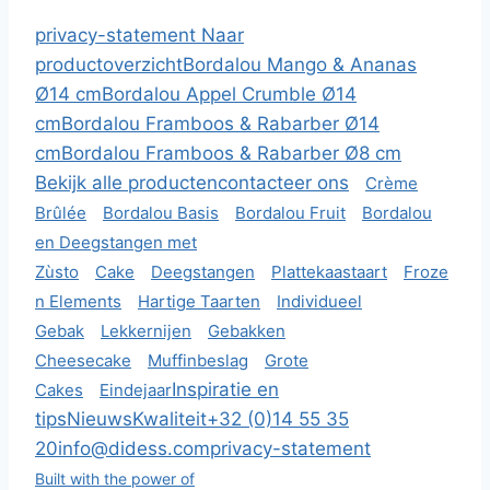
privacy-statement
Naar
productoverzicht
Bordalou Mango & Ananas
Ø14 cm
Bordalou Appel Crumble Ø14
cm
Bordalou Framboos & Rabarber Ø14
cm
Bordalou Framboos & Rabarber Ø8 cm
Bekijk alle producten
contacteer ons
Crème
Brûlée
Bordalou Basis
Bordalou Fruit
Bordalou
en Deegstangen met
Zùsto
Cake
Deegstangen
Plattekaastaart
Froze
n Elements
Hartige Taarten
Individueel
Gebak
Lekkernijen
Gebakken
Cheesecake
Muffinbeslag
Grote
Inspiratie en
Cakes
Eindejaar
tips
Nieuws
Kwaliteit
+32 (0)14 55 35
20
info@didess.com
privacy-statement
Built with the power of