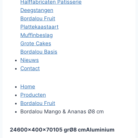
Halffabricaten Patisserie
Deegstangen
Bordalou Fruit
Plattekaastaart
Muffinbeslag
Grote Cakes
Bordalou Basis
Nieuws
Contact
Home
Producten
Bordalou Fruit
Bordalou Mango & Ananas Ø8 cm
24
600x400x70
105 gr
Ø8 cm
Aluminium