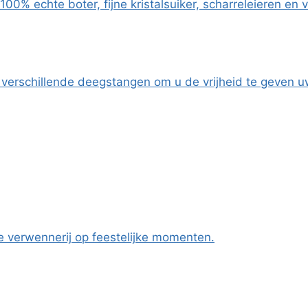
00% echte boter, fijne kristalsuiker, scharreleieren en 
 verschillende deegstangen om u de vrijheid te geven uw 
e verwennerij op feestelijke momenten.