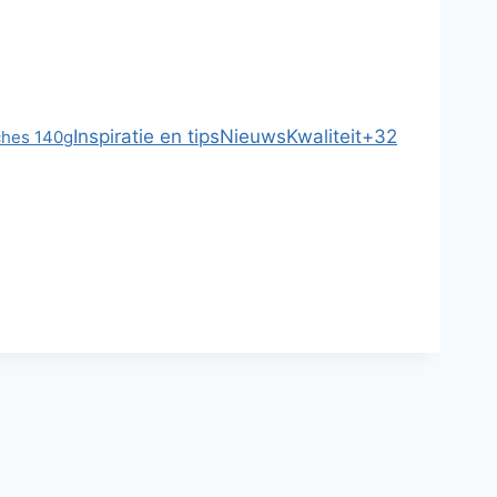
Inspiratie en tips
Nieuws
Kwaliteit
+32
ches 140g