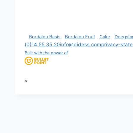
Bordalou Basis
Bordalou Fruit
Cake
Deegsta
(0)14 55 35 20
info@didess.com
privacy-stat
Built with the power of
×