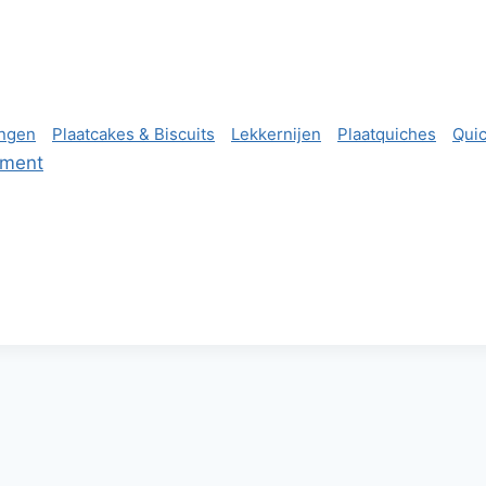
ngen
Plaatcakes & Biscuits
Lekkernijen
Plaatquiches
Qui
ement