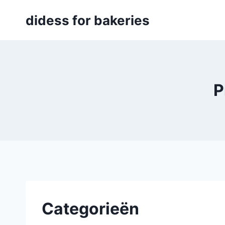
Skip
didess for bakeries
to
content
P
Categorieën