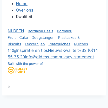
Home
Over ons
Kwaliteit
NL
DE
EN
Bordalou Basis
Bordalou
Fruit
Cake
Deegstangen
Plaatcakes &
Biscuits
Lekkernijen
Plaatquiches
Quiches
Inspiratie en tips
Nieuws
Kwaliteit
+32 (0)14
140g
55 35 20
info@didess.com
privacy-statement
Built with the power of
×