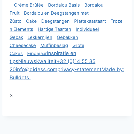
Crème Brûlée
Bordalou Basis
Bordalou
Fruit
Bordalou en Deegstangen met
Zùsto
Cake
Deegstangen
Plattekaastaart
Froze
n Elements
Hartige Taarten
Individueel
Gebak
Lekkernijen
Gebakken
Cheesecake
Muffinbeslag
Grote
Inspiratie en
Cakes
Eindejaar
tips
Nieuws
Kwaliteit
+32 (0)14 55 35
20
info@didess.com
privacy-statement
Made by:
Bulldots.
×