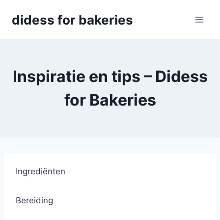
Skip
didess for bakeries
to
content
Inspiratie en tips – Didess
for Bakeries
Ingrediënten
Bereiding