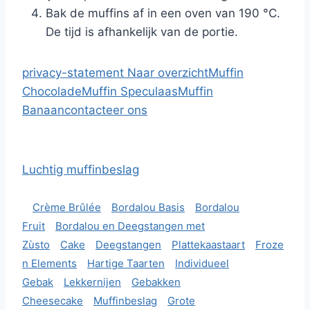
Bak de muffins af in een oven van 190 °C.
De tijd is afhankelijk van de portie.
privacy-statement
Naar overzicht
Muffin
Chocolade
Muffin Speculaas
Muffin
Banaan
contacteer ons
Luchtig muffinbeslag
Crème Brûlée
Bordalou Basis
Bordalou
Fruit
Bordalou en Deegstangen met
Zùsto
Cake
Deegstangen
Plattekaastaart
Froze
n Elements
Hartige Taarten
Individueel
Gebak
Lekkernijen
Gebakken
Cheesecake
Muffinbeslag
Grote