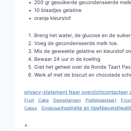
200 gr gesuikerde gecondenseerde melk
10 blaadjes gelatine
oranje kleurstof
Breng het water, de glucose en de suiker
Voeg de gecondenseerde melk toe.
Mix de geweekte gelatine en kleurstof on
Bewaar 24 uur in de koeling.
Giet het geheel over de Ronde Taart Pass
Werk af met de biscuit en chocolade sch
privacy-statement
Naar overzicht
contacteer 
Fruit
Cake
Deegstangen
Plattekaastaart
Froz
Inspiratie en tips
Nieuws
Kwalit
Cakes
Eindejaar
×