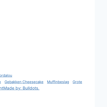
ordalou
n
Gebakken Cheesecake
Muffinbeslag
Grote
nt
Made by: Bulldots.