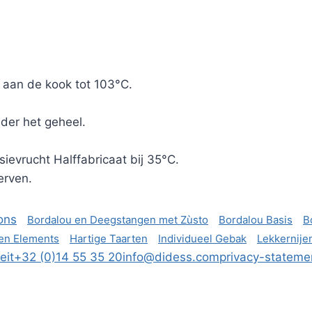
 aan de kook tot 103°C.
der het geheel.
ievrucht Halffabricaat bij 35°C.
erven.
ons
Bordalou en Deegstangen met Zùsto
Bordalou Basis
B
en Elements
Hartige Taarten
Individueel Gebak
Lekkernije
eit
+32 (0)14 55 35 20
info@didess.com
privacy-stateme