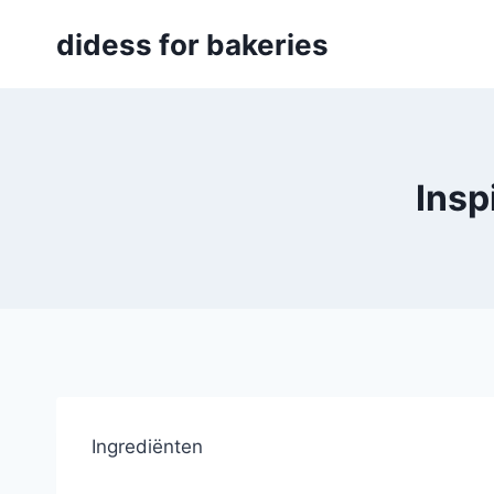
Skip
didess for bakeries
to
content
Insp
Ingrediënten