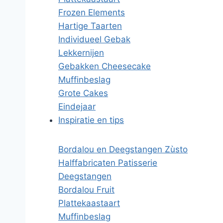
Frozen Elements
Hartige Taarten
Individueel Gebak
Lekkernijen
Gebakken Cheesecake
Muffinbeslag
Grote Cakes
Eindejaar
Inspiratie en tips
Bordalou en Deegstangen Zùsto
Halffabricaten Patisserie
Deegstangen
Bordalou Fruit
Plattekaastaart
Muffinbeslag