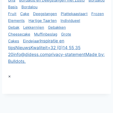
ons
Bordalou en Deegstangen met Zùsto
Bordalou
Basis
Bordalou
Fruit
Cake
Deegstangen
Plattekaastaart
Frozen
Elements
Hartige Taarten
Individueel
Gebak
Lekkernijen
Gebakken
Cheesecake
Muffinbeslag
Grote
Inspiratie en
Cakes
Eindejaar
tips
Nieuws
Kwaliteit
+32 (0)14 55 35
20
info@didess.com
privacy-statement
Made by:
Bulldots.
×