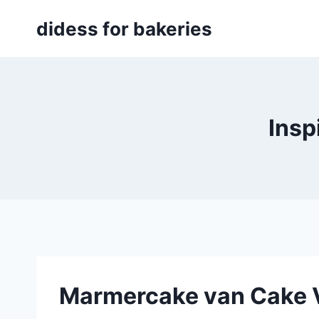
Skip
didess for bakeries
to
content
Insp
Marmercake van Cake V