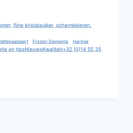
r, fijne kristalsuiker, scharreleieren.
lattekaastaart
Frozen Elements
Hartige
atie en tips
Nieuws
Kwaliteit
+32 (0)14 55 35