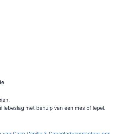
de
ien.
llebeslag met behulp van een mes of lepel.
 van Cake Vanille & Chocolade
contacteer ons