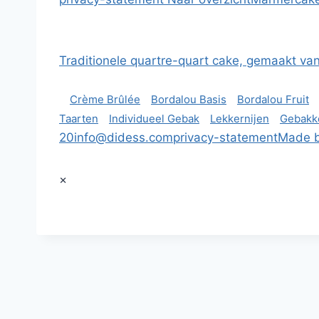
Traditionele quartre-quart cake, gemaakt van 
Crème Brûlée
Bordalou Basis
Bordalou Fruit
Taarten
Individueel Gebak
Lekkernijen
Gebakk
20
info@didess.com
privacy-statement
Made b
×