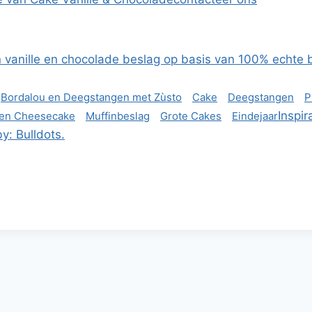
vanille en chocolade beslag op basis van 100% echte bote
Bordalou en Deegstangen met Zùsto
Cake
Deegstangen
P
Inspir
en Cheesecake
Muffinbeslag
Grote Cakes
Eindejaar
y: Bulldots.