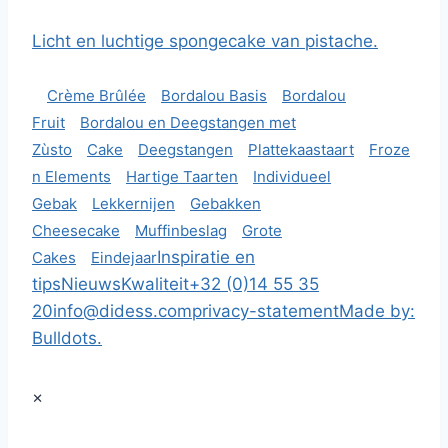
Licht en luchtige spongecake van pistache.
Crème Brûlée
Bordalou Basis
Bordalou
Fruit
Bordalou en Deegstangen met
Zùsto
Cake
Deegstangen
Plattekaastaart
Froze
n Elements
Hartige Taarten
Individueel
Gebak
Lekkernijen
Gebakken
Cheesecake
Muffinbeslag
Grote
Inspiratie en
Cakes
Eindejaar
tips
Nieuws
Kwaliteit
+32 (0)14 55 35
20
info@didess.com
privacy-statement
Made by:
Bulldots.
×