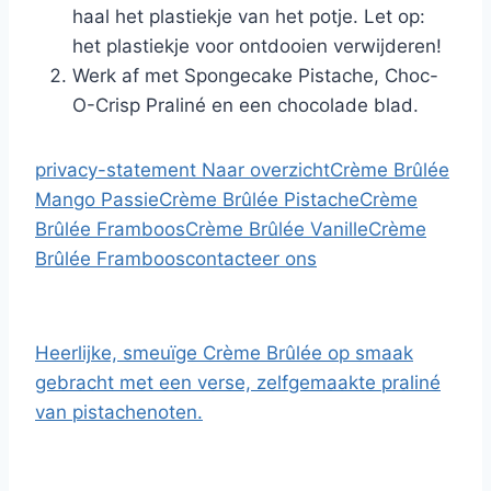
haal het plastiekje van het potje. Let op:
het plastiekje voor ontdooien verwijderen!
Werk af met Spongecake Pistache, Choc-
O-Crisp Praliné en een chocolade blad.
privacy-statement
Naar overzicht
Crème Brûlée
Mango Passie
Crème Brûlée Pistache
Crème
Brûlée Framboos
Crème Brûlée Vanille
Crème
Brûlée Framboos
contacteer ons
Heerlijke, smeuïge Crème Brûlée op smaak
gebracht met een verse, zelfgemaakte praliné
van pistachenoten.