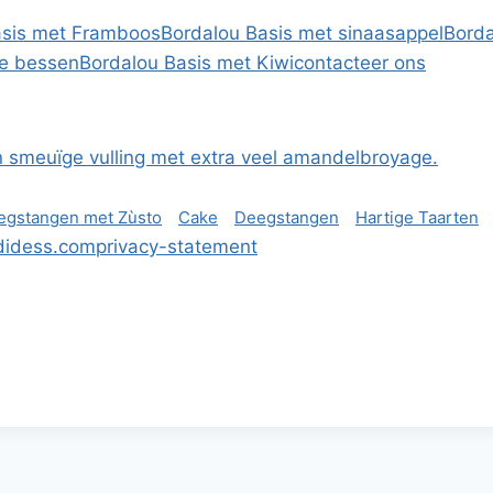
asis met Framboos
Bordalou Basis met sinaasappel
Borda
we bessen
Bordalou Basis met Kiwi
contacteer ons
n smeuïge vulling met extra veel amandelbroyage.
egstangen met Zùsto
Cake
Deegstangen
Hartige Taarten
didess.com
privacy-statement