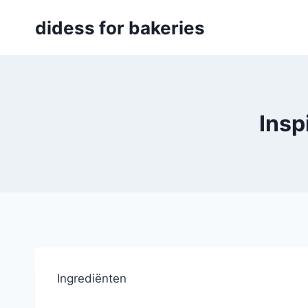
Skip
didess for bakeries
to
content
Insp
Ingrediënten