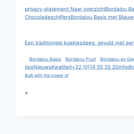
privacy-statement
Naar overzicht
Bordalou B
Chocoladeschilfers
Bordalou Basis met Blau
Een traditioneel koekjesdeeg, gevuld met ee
Bordalou Basis
Bordalou Fruit
Bordalou en De
tips
Nieuws
Kwaliteit
+32 (0)14 55 35 20
info@
Built with the power of
×