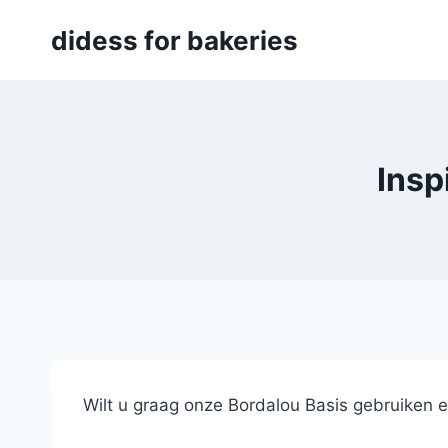
Skip
didess for bakeries
to
content
Insp
Wilt u graag onze Bordalou Basis gebruiken