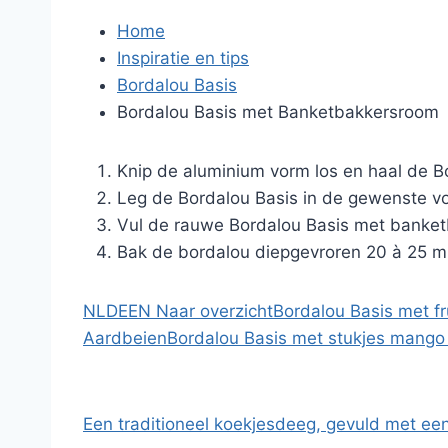
Home
Inspiratie en tips
Bordalou Basis
Bordalou Basis met Banketbakkersroom
Knip de aluminium vorm los en haal de Bo
Leg de Bordalou Basis in de gewenste v
Vul de rauwe Bordalou Basis met banke
Bak de bordalou diepgevroren 20 à 25 mi
NL
DE
EN
Naar overzicht
Bordalou Basis met fr
Aardbeien
Bordalou Basis met stukjes mango
Een traditioneel koekjesdeeg, gevuld met ee