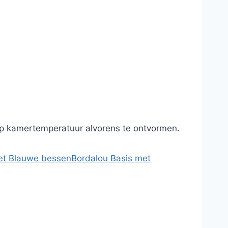
 op kamertemperatuur alvorens te ontvormen.
et Blauwe bessen
Bordalou Basis met