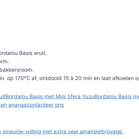
rdalou Basis eruit.
orm.
tbakkersroom.
n. op 170°C af, ontdooid 15 à 20 min en laat afkoelen
uit
Bordalou Basis met Mini Sfera Yuzu
Bordalou Basis m
 en ananas
contacteer ons
n smeuïge vulling met extra veel amandelbroyage.