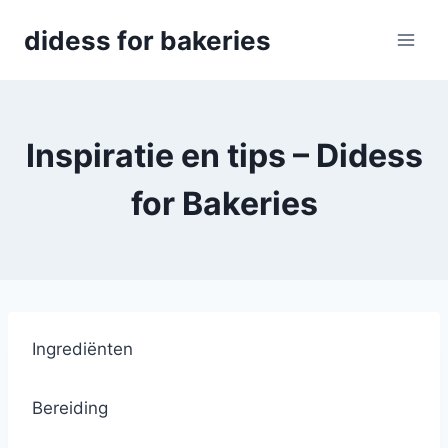
Skip
didess for bakeries
to
content
Inspiratie en tips – Didess
for Bakeries
Ingrediënten
Bereiding