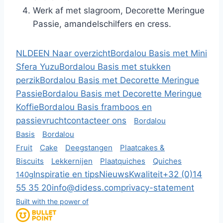
Werk af met slagroom, Decorette Meringue
Passie, amandelschilfers en cress.
NL
DE
EN
Naar overzicht
Bordalou Basis met Mini
Sfera Yuzu
Bordalou Basis met stukken
perzik
Bordalou Basis met Decorette Meringue
Passie
Bordalou Basis met Decorette Meringue
Koffie
Bordalou Basis framboos en
passievrucht
contacteer ons
Bordalou
Basis
Bordalou
Fruit
Cake
Deegstangen
Plaatcakes &
Biscuits
Lekkernijen
Plaatquiches
Quiches
Inspiratie en tips
Nieuws
Kwaliteit
+32 (0)14
140g
55 35 20
info@didess.com
privacy-statement
Built with the power of