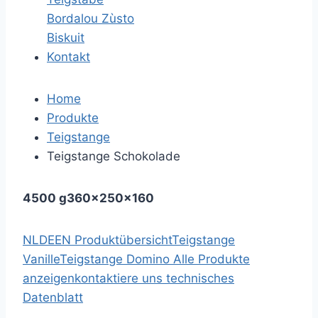
Bordalou Zùsto
Biskuit
Kontakt
Home
Produkte
Teigstange
Teigstange Schokolade
4500 g
360x250x160
NL
DE
EN
Produktübersicht
Teigstange
Vanille
Teigstange Domino
Alle Produkte
anzeigen
kontaktiere uns
technisches
Datenblatt