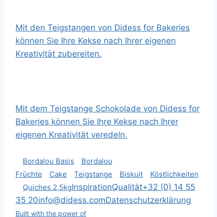
Mit den Teigstangen von Didess for Bakeries
können Sie Ihre Kekse nach Ihrer eigenen
Kreativität zubereiten.
Mit dem Teigstange Schokolade von Didess for
Bakeries können Sie Ihre Kekse nach Ihrer
eigenen Kreativität veredeln.
Bordalou Basis
Bordalou
Früchte
Cake
Teigstange
Biskuit
Köstlichkeiten
Inspiration
Qualität
+32 (0) 14 55
Quiches 2,5kg
35 20
info@didess.com
Datenschutzerklärung
Built with the power of