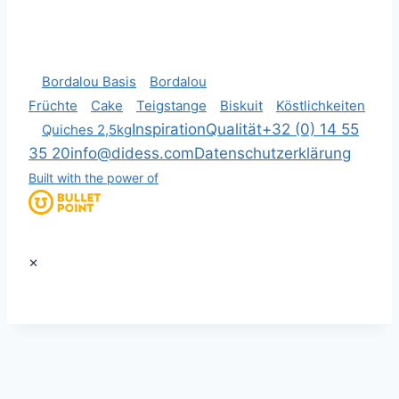
Bordalou Basis
Bordalou
Früchte
Cake
Teigstange
Biskuit
Köstlichkeiten
Inspiration
Qualität
+32 (0) 14 55
Quiches 2,5kg
35 20
info@didess.com
Datenschutzerklärung
Built with the power of
×