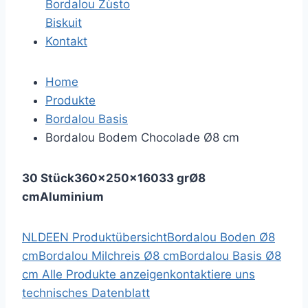
Bordalou Zùsto
Biskuit
Kontakt
Home
Produkte
Bordalou Basis
Bordalou Bodem Chocolade Ø8 cm
30 Stück
360x250x160
33 gr
Ø8
cm
Aluminium
NL
DE
EN
Produktübersicht
Bordalou Boden Ø8
cm
Bordalou Milchreis Ø8 cm
Bordalou Basis Ø8
cm
Alle Produkte anzeigen
kontaktiere uns
technisches Datenblatt